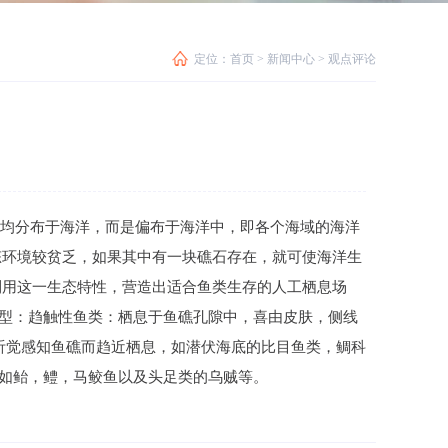
定位：
首页
>
新闻中心
>
观点评论
均分布于海洋，而是偏布于海洋中，即各个海域的海洋
态环境较贫乏，如果其中有一块礁石存在，就可使海洋生
利用这一生态特性，营造出适合鱼类生存的人工栖息场
型：趋触性鱼类：栖息于鱼礁孔隙中，喜由皮肤，侧线
,听觉感知鱼礁而趋近栖息，如潜伏海底的比目鱼类，鲷科
如鲐，鳢，马鲛鱼以及头足类的乌贼等。