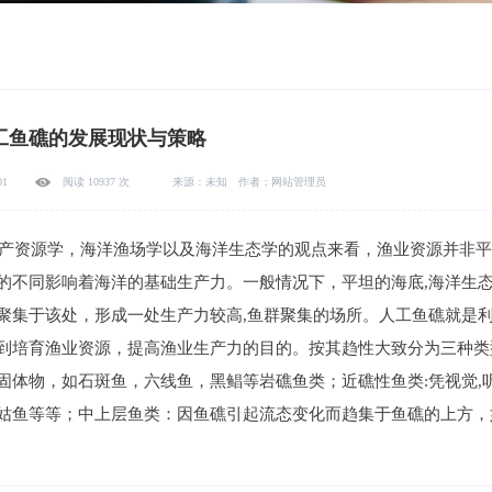
工鱼礁的发展现状与策略
01
阅读 10937 次
来源：未知 作者：网站管理员
源学，海洋渔场学以及海洋生态学的观点来看，渔业资源并非平
的不同影响着海洋的基础生产力。一般情况下，
平坦的海底
,海洋生
聚集于该处，
形成一处生产力较高
,鱼群聚集的场所。人工鱼礁就是
到培育渔业资源，提高渔业生产力的目的。按其趋性大致分为三种类
固体物，如石斑鱼，六线鱼，黑鲳等岩礁鱼类；
近礁性鱼类
:凭视觉
姑鱼等等；中上层鱼类：因鱼礁引起流态变化而趋集于鱼礁的上方，