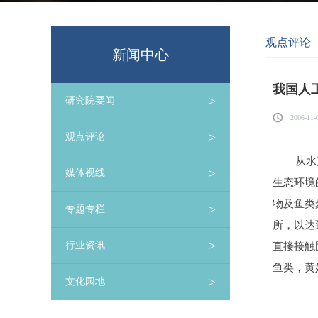
观点评论
新闻中心
我国人
>
研究院要闻
2006-11-
>
观点评论
从水产资
>
媒体视线
生态环境
物及鱼类
>
专题专栏
所，以达
>
行业资讯
直接接触
鱼类，黄
>
文化园地