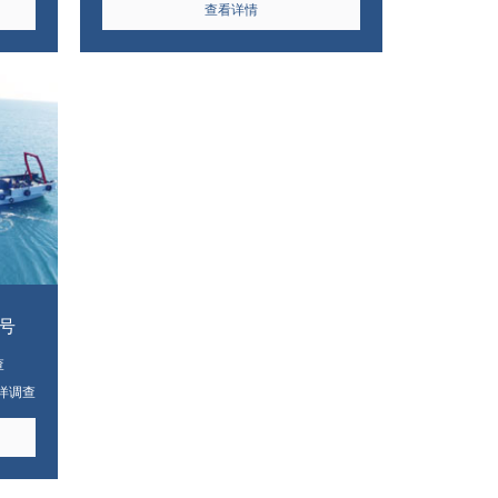
查看详情
（ADCP）、直读式海流计、工程地质钻
机、柱状采泥器等国内先进的海洋调查测绘
设备，以及原子吸收分光光度计、
原子荧光
光度计、激光粒度分析仪、多参数水质分析
仪、海水比色计、盐度计等专业的海洋环境
检测设备，为研究院在海
洋牧场领域的各项
调查、分析和研究工作保驾护航。
号
查
洋调查
全国海
程已达
渔业