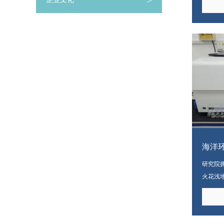
>
域的检
海洋
研究院
火花浅
多参数
（AD
机、柱