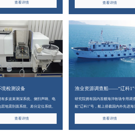
查看详情
查看详情
测资质。
提供有力保障。
环境检测设备
渔业资源调查船——“辽科1”
拥有多波束测深系统、侧扫声呐、电
研究院拥有国内首艘海洋牧场专用调
地层地震剖面系统、差分定位系统、
船“辽科1”号，船上搭载国内外先进海
气象站、声学多普勒流速剖面仪
仪器设备。科考船自入列以来，已在
查看详情
查看详情
CP）、直读式海流计、工程地质钻
域开展多次科学考察活动，总航行里
状采泥器等国内先进的海洋调查测绘
5万海里，积累大量生态环境、声学及